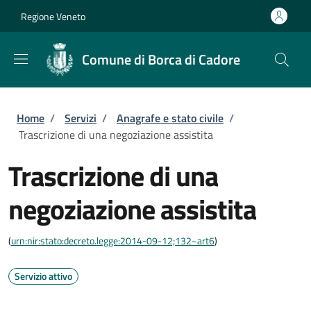
Salta al contenuto principale
Skip to footer content
Regione Veneto
Comune di Borca di Cadore
Briciole di pane
Home
/
Servizi
/
Anagrafe e stato civile
/
Trascrizione di una negoziazione assistita
Trascrizione di una
negoziazione assistita
(
urn:nir:stato:decreto.legge:2014-09-12;132~art6
)
Servizio attivo