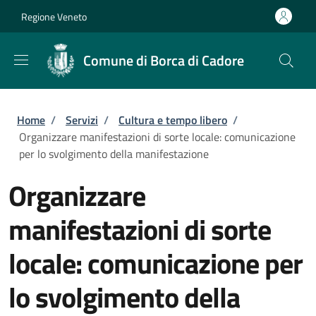
Salta al contenuto principale
Skip to footer content
Regione Veneto
Comune di Borca di Cadore
Briciole di pane
Home
/
Servizi
/
Cultura e tempo libero
/
Organizzare manifestazioni di sorte locale: comunicazione
per lo svolgimento della manifestazione
Organizzare
manifestazioni di sorte
locale: comunicazione per
lo svolgimento della