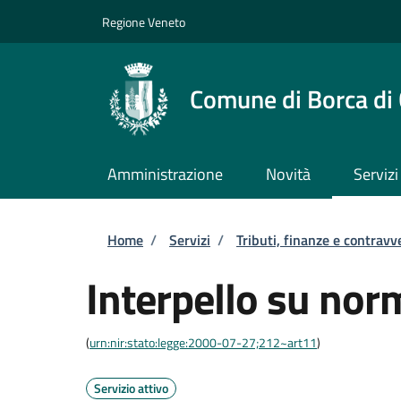
Salta al contenuto principale
Skip to footer content
Regione Veneto
Comune di Borca di
Amministrazione
Novità
Servizi
Briciole di pane
Home
/
Servizi
/
Tributi, finanze e contravv
Interpello su norm
(
urn:nir:stato:legge:2000-07-27;212~art11
)
Servizio attivo