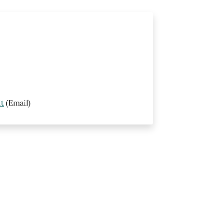
it
(Email)