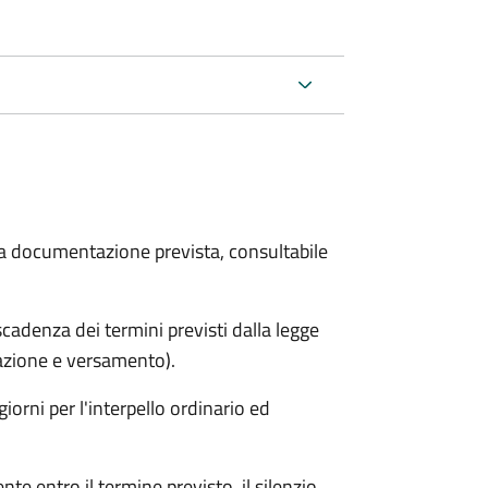
 la documentazione prevista, consultabile
adenza dei termini previsti dalla legge
arazione e versamento).
iorni per l'interpello ordinario ed
e entro il termine previsto, il silenzio