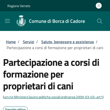
Salta al contenuto principale
Skip to footer content
Regione Veneto
Comune di Borca di Cadore
Briciole di pane
Home
/
Servizi
/
Salute, benessere e assistenza
/
Partecipazione a corsi di formazione per proprietari di cani
Partecipazione a corsi di
formazione per
proprietari di cani
(
urn:nir:Ministero.lavoro.politiche.sociali:ordinanza:2009-03-03~art1
)
Servizio attivo