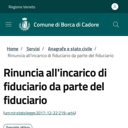
Salta al contenuto principale
Skip to footer content
Regione Veneto
Comune di Borca di Cadore
Briciole di pane
Home
/
Servizi
/
Anagrafe e stato civile
/
Rinuncia all'incarico di fiduciario da parte del fiduciario
Rinuncia all'incarico di
fiduciario da parte del
fiduciario
(
urn:nir:stato:legge:2017-12-22;219~art4
)
Servizio attivo