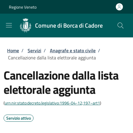
Salta al contenuto principale
Skip to footer content
Regione Veneto
Comune di Borca di Cadore
Briciole di pane
Home
/
Servizi
/
Anagrafe e stato civile
/
Cancellazione dalla lista elettorale aggiunta
Cancellazione dalla lista
elettorale aggiunta
(
urn:nir:stato:decreto.legislativo:1996-04-12;197~art1
)
Servizio attivo