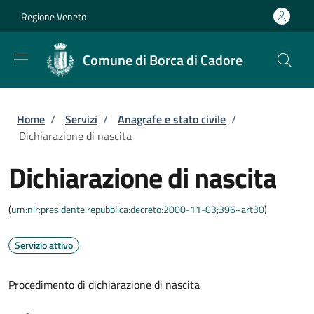
Salta al contenuto principale
Skip to footer content
Regione Veneto
Comune di Borca di Cadore
Briciole di pane
Home
/
Servizi
/
Anagrafe e stato civile
/
Dichiarazione di nascita
Dichiarazione di nascita
(
urn:nir:presidente.repubblica:decreto:2000-11-03;396~art30
)
Servizio attivo
Procedimento di dichiarazione di nascita