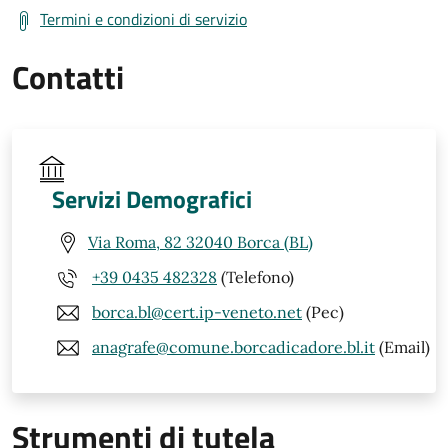
Termini e condizioni di servizio
Contatti
Servizi Demografici
Via Roma, 82 32040 Borca (BL)
+39 0435 482328
(Telefono)
borca.bl@cert.ip-veneto.net
(Pec)
anagrafe@comune.borcadicadore.bl.it
(Email)
Strumenti di tutela