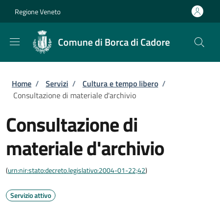
Salta al contenuto principale
Skip to footer content
Regione Veneto
Comune di Borca di Cadore
Briciole di pane
Home
/
Servizi
/
Cultura e tempo libero
/
Consultazione di materiale d'archivio
Consultazione di
materiale d'archivio
(
urn:nir:stato:decreto.legislativo:2004-01-22;42
)
Servizio attivo