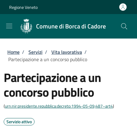
Salta al contenuto principale
Skip to footer content
Regione Veneto
Comune di Borca di Cadore
Briciole di pane
Home
/
Servizi
/
Vita lavorativa
/
Partecipazione a un concorso pubblico
Partecipazione a un
concorso pubblico
(
urn:nir:presidente.repubblica:decreto:1994-05-09;487~art4
)
Servizio attivo