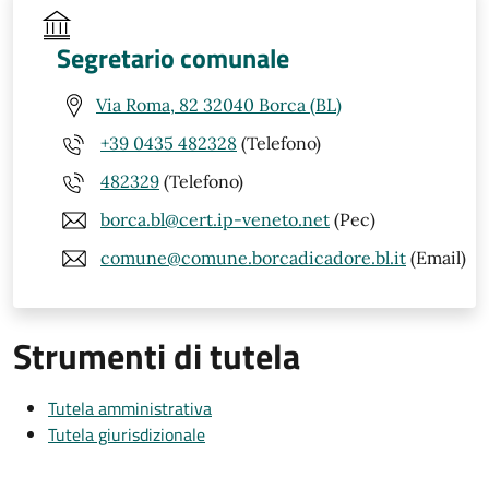
Segretario comunale
Via Roma, 82 32040 Borca (BL)
+39 0435 482328
(Telefono)
482329
(Telefono)
borca.bl@cert.ip-veneto.net
(Pec)
comune@comune.borcadicadore.bl.it
(Email)
Strumenti di tutela
Tutela amministrativa
Tutela giurisdizionale