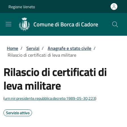
Salta al contenuto principale
Skip to footer content
Regione Veneto
Comune di Borca di Cadore
Briciole di pane
Home
/
Servizi
/
Anagrafe e stato civile
/
Rilascio di certificati di leva militare
Rilascio di certificati di
leva militare
(
urn:nir:presidente.repubblica:decreto:1989-05-30;223
)
Servizio attivo