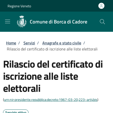
Salta al contenuto principale
Skip to footer content
Regione Veneto
Comune di Borca di Cadore
Briciole di pane
Home
/
Servizi
/
Anagrafe e stato civile
/
Rilascio del certificato di iscrizione alle liste elettorali
Rilascio del certificato di
iscrizione alle liste
elettorali
(
urn:nir:presidente.repubblica:decreto:1967-03-20;223~art4bis
)
Servizio attivo