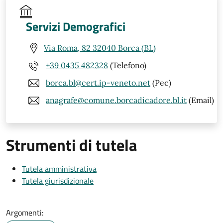
Servizi Demografici
Via Roma, 82 32040 Borca (BL)
+39 0435 482328
(Telefono)
borca.bl@cert.ip-veneto.net
(Pec)
anagrafe@comune.borcadicadore.bl.it
(Email)
Strumenti di tutela
Tutela amministrativa
Tutela giurisdizionale
Argomenti: