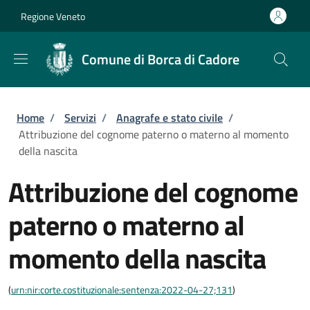
Salta al contenuto principale
Skip to footer content
Regione Veneto
Comune di Borca di Cadore
Briciole di pane
Home
/
Servizi
/
Anagrafe e stato civile
/
Attribuzione del cognome paterno o materno al momento
della nascita
Attribuzione del cognome
paterno o materno al
momento della nascita
(
urn:nir:corte.costituzionale:sentenza:2022-04-27;131
)