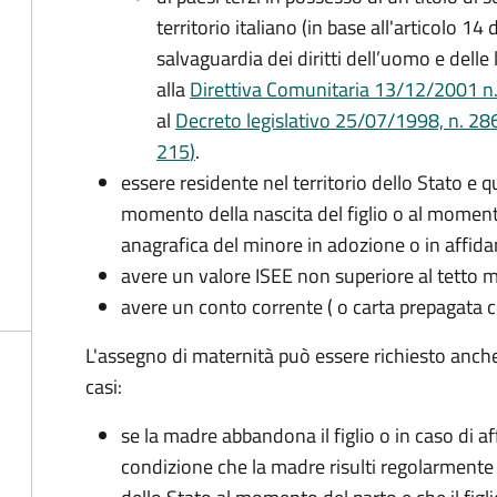
territorio italiano (in base all'articolo 
salvaguardia dei diritti dell’uomo e delle
alla
Direttiva Comunitaria 13/12/2001 n. 2
al
Decreto legislativo 25/07/1998, n. 28
215
)
.
essere residente nel territorio dello Stato e 
momento della nascita del figlio o al momento
anagrafica del minore in adozione o in affi
avere un valore ISEE non superiore al tetto
avere un conto corrente ( o carta prepagata c
L'assegno di maternità può essere richiesto anch
casi:
se la madre abbandona il figlio o in caso di af
condizione che la madre risulti regolarmente 