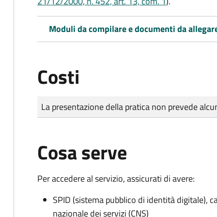
21/12/2000, n. 452, art. 13, com. 1
).
Moduli da compilare e documenti da allegar
Costi
Tipo di pagamento
Importo
La presentazione della pratica non prevede al
Cosa serve
Per accedere al servizio, assicurati di avere:
SPID (sistema pubblico di identità digitale), ca
nazionale dei servizi (CNS)