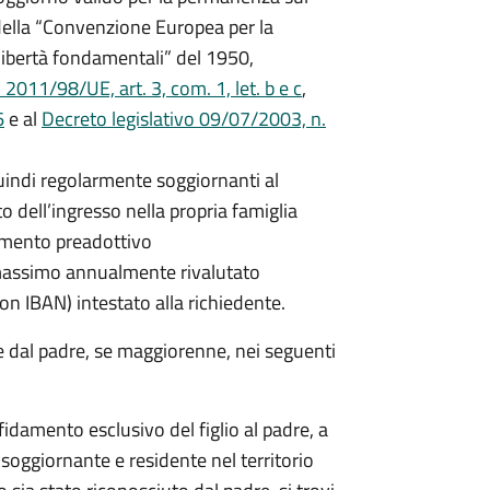
14 della “Convenzione Europea per la
 libertà fondamentali” del 1950,
011/98/UE, art. 3, com. 1, let. b e c
,
6
e al
Decreto legislativo 09/07/2003, n.
quindi regolarmente soggiornanti al
 dell’ingresso nella propria famiglia
damento preadottivo
 massimo annualmente rivalutato
on IBAN) intestato alla richiedente.
e dal padre, se maggiorenne, nei seguenti
fidamento esclusivo del figlio al padre, a
soggiornante e residente nel territorio