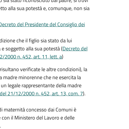
o sia stato riconosciuto dal padre, si trovi
getto alla sua potestà e, comunque, non sia
Decreto del Presidente del Consiglio dei
zione che il figlio sia stato da lui
a e soggetto alla sua potestà (
Decreto del
/2000 n. 452, art. 11, lett. a
)
ltano verificate le altre condizioni), la
a madre minorenne che ne esercita la
 un legale rappresentante della madre
 del 21/12/2000 n. 452, art. 13, com. 7
).
o di maternità concesso dai Comuni è
 con il Ministero del Lavoro e delle
.