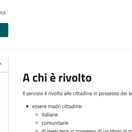
ità
A chi è rivolto
Il servizio è rivolto alle cittadine in possesso dei s
essere madri cittadine:
italiane
comunitarie
di paesi terzi in possesso di un titolo di