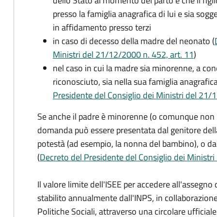
dello Stato al momento del parto e che il figli
presso la famiglia anagrafica di lui e sia sog
in affidamento presso terzi
in caso di decesso della madre del neonato (
Ministri del 21/12/2000 n. 452, art. 11
)
nel caso in cui la madre sia minorenne, a condi
riconosciuto, sia nella sua famiglia anagrafic
Presidente del Consiglio dei Ministri del 21/12
Se anche il padre è minorenne (o comunque non risu
domanda può essere presentata dal genitore dell
potestà (ad esempio, la nonna del bambino), o da
(
Decreto del Presidente del Consiglio dei Ministri
Il valore limite dell'ISEE per accedere all'assegn
stabilito annualmente dall'INPS, in collaborazione
Politiche Sociali, attraverso una circolare ufficiale