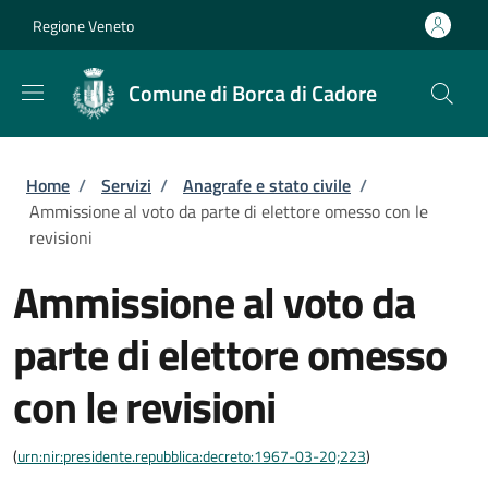
Salta al contenuto principale
Skip to footer content
Regione Veneto
Comune di Borca di Cadore
Briciole di pane
Home
/
Servizi
/
Anagrafe e stato civile
/
Ammissione al voto da parte di elettore omesso con le
revisioni
Ammissione al voto da
parte di elettore omesso
con le revisioni
(
urn:nir:presidente.repubblica:decreto:1967-03-20;223
)