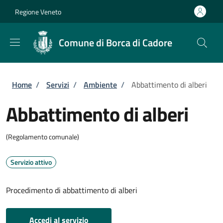
Salta al contenuto principale
Skip to footer content
Regione Veneto
Comune di Borca di Cadore
Briciole di pane
Home
/
Servizi
/
Ambiente
/
Abbattimento di alberi
Abbattimento di alberi
(Regolamento comunale)
Servizio attivo
Procedimento di abbattimento di alberi
Accedi al servizio