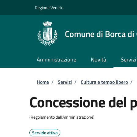
Salta al contenuto principale
Skip to footer content
Regione Veneto
Comune di Borca di
Amministrazione
Novità
Servizi
Briciole di pane
Home
/
Servizi
/
Cultura e tempo libero
/
Concessione del p
(Regolamento dell'Amministrazione)
Servizio attivo