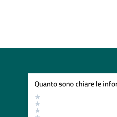
Quanto sono chiare le info
Valutazione
Valuta 5 stelle su 5
Valuta 4 stelle su 5
Valuta 3 stelle su 5
Valuta 2 stelle su 5