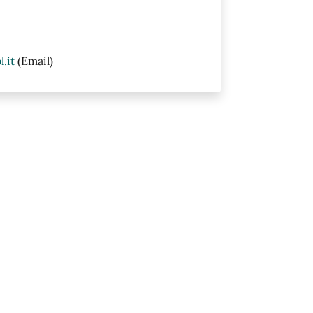
.it
(Email)