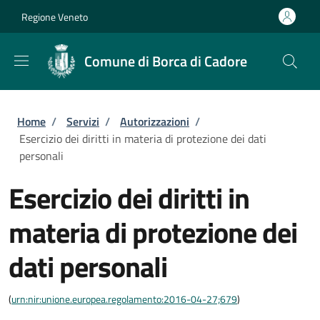
Salta al contenuto principale
Skip to footer content
Regione Veneto
Comune di Borca di Cadore
Briciole di pane
Home
/
Servizi
/
Autorizzazioni
/
Esercizio dei diritti in materia di protezione dei dati
personali
Esercizio dei diritti in
materia di protezione dei
dati personali
(
urn:nir:unione.europea.regolamento:2016-04-27;679
)