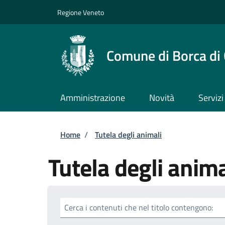
Salta al contenuto principale
Skip to footer content
Regione Veneto
Comune di Borca di
Amministrazione
Novità
Servizi
Briciole di pane
Home
/
Tutela degli animali
Tutela degli anima
Cerca i contenuti che nel titolo contengono: