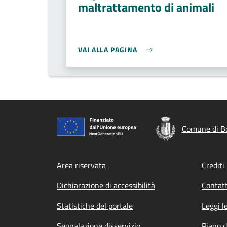
maltrattamento di animali
VAI ALLA PAGINA
Comune di Bo
Footer menu
Area riservata
Crediti
Dichiarazione di accessibilità
Contatt
Statistiche del portale
Leggi l
Segnalazione disservizio
Piano d