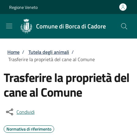
Salta al contenuto principale
Skip to footer content
Regione Veneto
Comune di Borca di Cadore
Briciole di pane
Home
/
Tutela degli animali
/
Trasferire la proprietà del cane al Comune
Trasferire la proprietà del
cane al Comune
Condividi
Normativa di riferimento