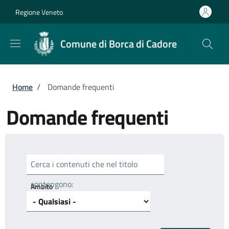
Salta al contenuto principale
Skip to footer content
Regione Veneto
Comune di Borca di Cadore
Briciole di pane
Home
/
Domande frequenti
Domande frequenti
Cerca i contenuti che nel titolo
contengono:
Ambito