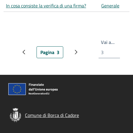
In cosa consiste la verifica di una firma?
Generale
Write th
Vai a…
Pagina
3
Pagina precedente
Pagina attuale
Prossima pagina
Comune di Borca di Cadore