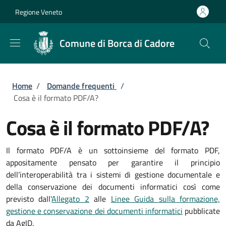
Salta al contenuto principale
Skip to footer content
Regione Veneto
Comune di Borca di Cadore
Briciole di pane
Home
/
Domande frequenti
/
Cosa è il formato PDF/A?
Cosa è il formato PDF/A?
Il formato PDF/A è un sottoinsieme del formato PDF,
appositamente pensato per garantire il principio
dell’interoperabilità tra i sistemi di gestione documentale e
della conservazione dei documenti informatici così come
previsto dall'
Allegato 2
alle
Linee Guida sulla formazione,
gestione e conservazione dei documenti informatici
pubblicate
da AgID.