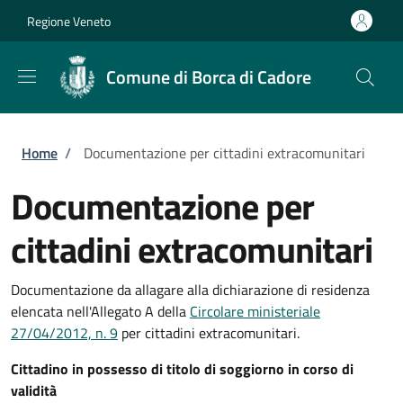
Salta al contenuto principale
Skip to footer content
Regione Veneto
Comune di Borca di Cadore
Briciole di pane
Home
/
Documentazione per cittadini extracomunitari
Documentazione per
cittadini extracomunitari
Documentazione da allagare alla dichiarazione di residenza
elencata nell'Allegato A della
Circolare
ministeriale
27/04/2012, n. 9
per cittadini extracomunitari.
Cittadino in possesso di titolo di soggiorno in corso di
validità