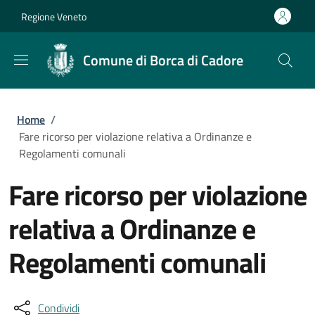
Salta al contenuto principale
Skip to footer content
Regione Veneto
Comune di Borca di Cadore
Briciole di pane
Home
/
Fare ricorso per violazione relativa a Ordinanze e
Regolamenti comunali
Fare ricorso per violazione
relativa a Ordinanze e
Regolamenti comunali
Condividi