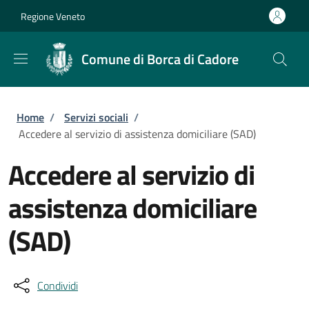
Salta al contenuto principale
Skip to footer content
Regione Veneto
Comune di Borca di Cadore
Briciole di pane
Home
/
Servizi sociali
/
Accedere al servizio di assistenza domiciliare (SAD)
Accedere al servizio di
assistenza domiciliare
(SAD)
Condividi