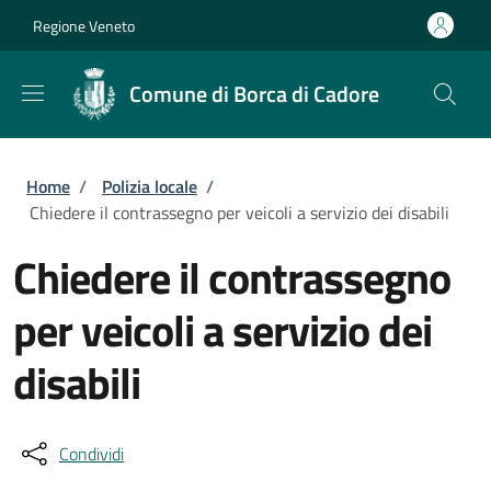
Salta al contenuto principale
Skip to footer content
Regione Veneto
Comune di Borca di Cadore
Briciole di pane
Home
/
Polizia locale
/
Chiedere il contrassegno per veicoli a servizio dei disabili
Chiedere il contrassegno
per veicoli a servizio dei
disabili
Condividi