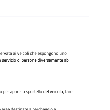
riservata ai veicoli che espongono uno
a servizio di persone diversamente abili
 per aprire lo sportello del veicolo, fare
e aree destinate a parcheggio a