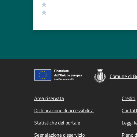
Valuta 2 stelle su 5
Valuta 1 stelle su 5
Comune di Bo
Footer menu
Area riservata
Crediti
Dichiarazione di accessibilità
Contatt
Statistiche del portale
Leggi l
Segnalazione disservizio
Piano d