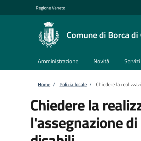
Salta al contenuto principale
Skip to footer content
Regione Veneto
Comune di Borca di
Amministrazione
Novità
Servizi
Briciole di pane
Home
/
Polizia locale
/
Chiedere la realizzazi
Chiedere la realiz
l'assegnazione di 
disabili