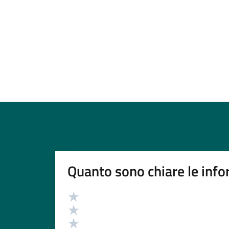
Quanto sono chiare le info
Valutazione
Valuta 5 stelle su 5
Valuta 4 stelle su 5
Valuta 3 stelle su 5