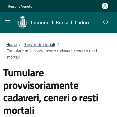
Salta al contenuto principale
Skip to footer content
Regione Veneto
Comune di Borca di Cadore
Briciole di pane
Home
/
Servizi cimiteriali
/
Tumulare provvisoriamente cadaveri, ceneri o resti
mortali
Tumulare
provvisoriamente
cadaveri, ceneri o resti
mortali