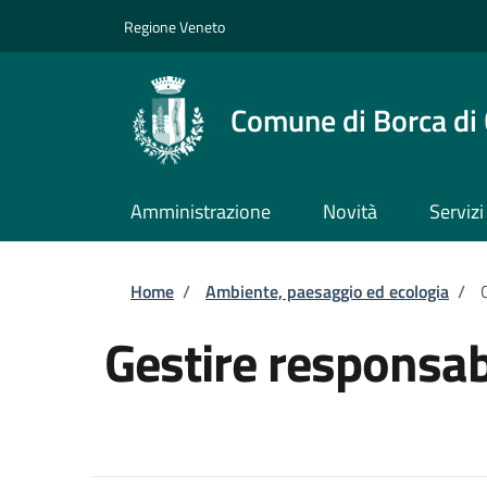
Salta al contenuto principale
Skip to footer content
Regione Veneto
Comune di Borca di
Amministrazione
Novità
Servizi
Briciole di pane
Home
/
Ambiente, paesaggio ed ecologia
/
Gestire responsabi