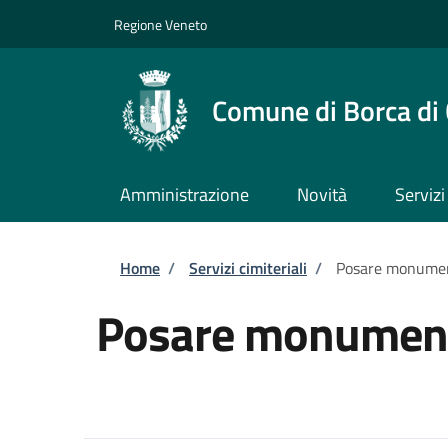
Salta al contenuto principale
Skip to footer content
Regione Veneto
Comune di Borca di
Amministrazione
Novità
Servizi
Briciole di pane
Home
/
Servizi cimiteriali
/
Posare monumen
Posare monument