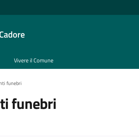
 Cadore
Vivere il Comune
ti funebri
i funebri