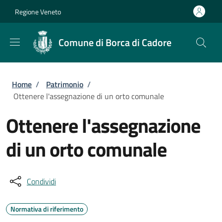
Salta al contenuto principale
Skip to footer content
Regione Veneto
Comune di Borca di Cadore
Briciole di pane
Home
/
Patrimonio
/
Ottenere l'assegnazione di un orto comunale
Ottenere l'assegnazione
di un orto comunale
Condividi
Normativa di riferimento