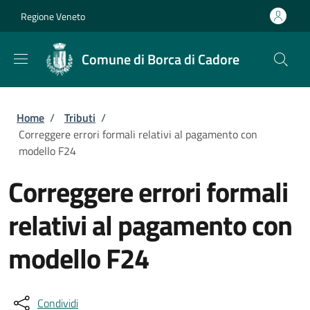
Salta al contenuto principale
Skip to footer content
Regione Veneto
Comune di Borca di Cadore
Briciole di pane
Home
/
Tributi
/
Correggere errori formali relativi al pagamento con
modello F24
Correggere errori formali
relativi al pagamento con
modello F24
Condividi