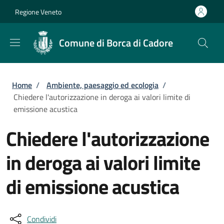
Salta al contenuto principale
Skip to footer content
Regione Veneto
Comune di Borca di Cadore
Briciole di pane
Home
/
Ambiente, paesaggio ed ecologia
/
Chiedere l'autorizzazione in deroga ai valori limite di
emissione acustica
Chiedere l'autorizzazione
in deroga ai valori limite
di emissione acustica
Condividi