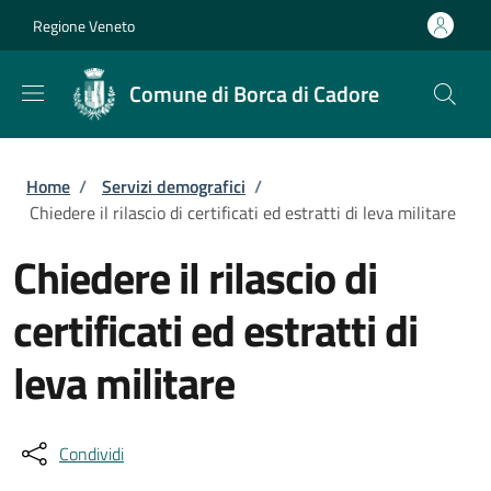
Salta al contenuto principale
Skip to footer content
Regione Veneto
Comune di Borca di Cadore
Briciole di pane
Home
/
Servizi demografici
/
Chiedere il rilascio di certificati ed estratti di leva militare
Chiedere il rilascio di
certificati ed estratti di
leva militare
Condividi