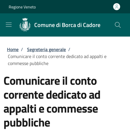
Salta al contenuto principale
Skip to footer content
Regione Veneto
Comune di Borca di Cadore
Briciole di pane
Home
/
Segreteria generale
/
Comunicare il conto corrente dedicato ad appalti e
commesse pubbliche
Comunicare il conto
corrente dedicato ad
appalti e commesse
pubbliche