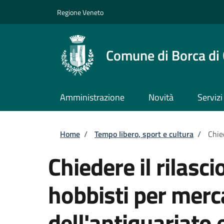
Salta al contenuto principale
Skip to footer content
Regione Veneto
Comune di Borca di
Amministrazione
Novità
Servizi
Briciole di pane
Home
/
Tempo libero, sport e cultura
/
Chie
Chiedere il rilasci
hobbisti per merc
dell'antiquariato 