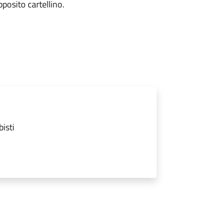
pposito cartellino.
isti