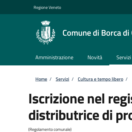
Salta al contenuto principale
Skip to footer content
Regione Veneto
Comune di Borca di
Amministrazione
Novità
Servizi
Briciole di pane
Home
/
Servizi
/
Cultura e tempo libero
/
Iscrizione nel re
distributrice di p
(Regolamento comunale)