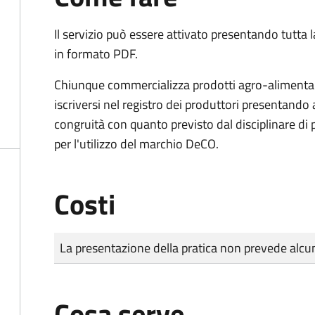
Il servizio può essere attivato presentando tutta
in formato PDF.
Chiunque commercializza prodotti agro-alimentari 
iscriversi nel registro dei produttori presentand
congruità con quanto previsto dal disciplinare di
per l'utilizzo del marchio DeCO.
Costi
Tipo di pagamento
Importo
La presentazione della pratica non prevede al
Cosa serve